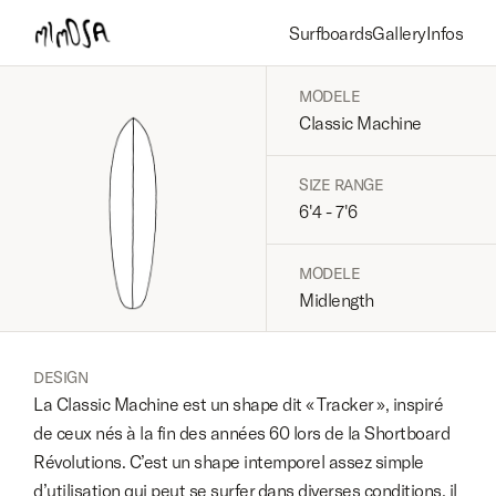
Surfboards
Gallery
Infos
MODELE
Classic Machine
SIZE RANGE
6'4 - 7'6
MODELE
Midlength
DESIGN
La Classic Machine est un shape dit « Tracker », inspiré 
de ceux nés à la fin des années 60 lors de la Shortboard 
Révolutions. C’est un shape intemporel assez simple 
d’utilisation qui peut se surfer dans diverses conditions, il 